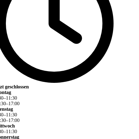
tzt geschlossen
ontag
30
–
11
:
30
:
30
–
17
:
00
enstag
30
–
11
:
30
:
30
–
17
:
00
ttwoch
30
–
11
:
30
nnerstag