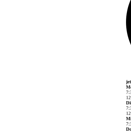
je
M
7
:
12
Di
7
:
12
Mi
7
:
Do