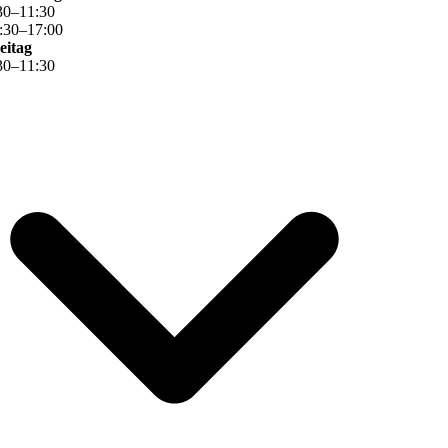
30
–
11
:
30
:
30
–
17
:
00
eitag
30
–
11
:
30