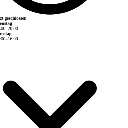
tzt geschlossen
enstag
:
00
–
20
:
00
mstag
:
00
–
16
:
00