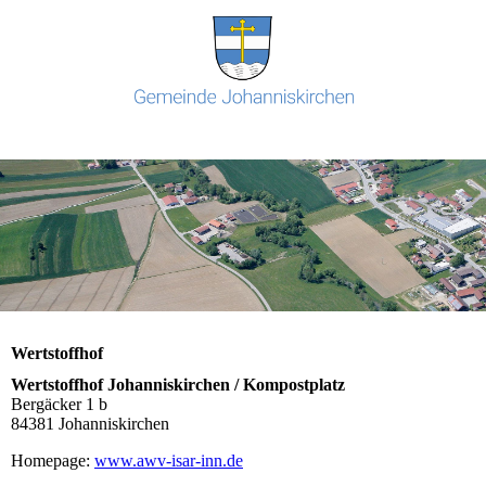
Wertstoffhof
Wertstoffhof Johanniskirchen / Kompostplatz
Bergäcker 1 b
84381 Johanniskirchen
Homepage:
www.awv-isar-inn.de